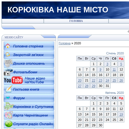
КОРЮКІВКА НАШЕ МІСТО
ГОЛОВНА
-Гро
МЕНЮ САЙТУ
Головна
»
2020
Січень 2020
Пн
Вт
Ср
Чт
Пт
Сб
Нд
1
2
3
4
5
6
7
8
9
10
11
12
13
14
15
16
17
18
19
20
21
22
23
24
25
26
27
28
29
30
31
Квітень 2020
Пн
Вт
Ср
Чт
Пт
Сб
Нд
1
2
3
4
5
6
7
8
9
10
11
12
13
14
15
16
17
18
19
20
21
22
23
24
25
26
27
28
29
30