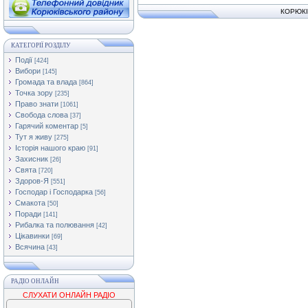
КОРЮКІ
КАТЕГОРІЇ РОЗДІЛУ
Події
[424]
Вибори
[145]
Громада та влада
[864]
Точка зору
[235]
Право знати
[1061]
Свобода слова
[37]
Гарячий коментар
[5]
Тут я живу
[275]
Історія нашого краю
[91]
Захисник
[26]
Свята
[720]
Здоров-Я
[551]
Господар і Господарка
[56]
Смакота
[50]
Поради
[141]
Рибалка та полювання
[42]
Цікавинки
[69]
Всячина
[43]
РАДІО ОНЛАЙН
СЛУХАТИ ОНЛАЙН РАДІО