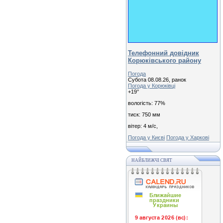
Телефонний довідник
Корюківського району
Погода
Субота 08.08.26, ранок
Погода у
Корюківці
+19°
вологість:
77%
тиск:
750 мм
вітер:
4 м/с,
Погода у Києві
Погода у Харкові
НАЙБЛИЖЧІ СВЯТ