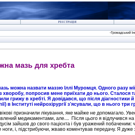
РЕЄСТРАЦІЯ
-Громадський Інформ
зь для хребта
азь можна назвати маззю Іллі Муромця. Одного разу мій
з хворобу, попросив мене приїхати до нього. Сталося та
или грижу в хребті. Я довідався, що після діагностики 
пії) в Інституті нейрохірургії з’ясували, що в нього три 
ікові призначили лікування, яке майже не допомагало. Увесь
влений медикаментами, але.... Після цього я відлучився на
усім зайшов до свого пацієнта і був уражений побаченим: ч
бе ноги, і, підстрибуючи, жваво коментував передачу. Я дуж