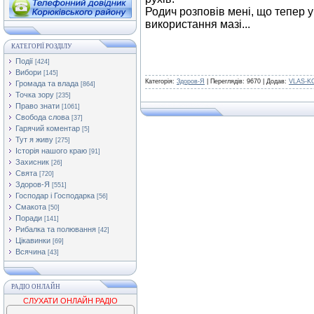
Родич розповів мені, що тепер 
використання мазі...
КАТЕГОРІЇ РОЗДІЛУ
Події
[424]
Вибори
[145]
Категорія:
Здоров-Я
| Переглядів: 9670 | Додав:
VLAS-K
Громада та влада
[864]
Точка зору
[235]
Право знати
[1061]
Свобода слова
[37]
Гарячий коментар
[5]
Тут я живу
[275]
Історія нашого краю
[91]
Захисник
[26]
Свята
[720]
Здоров-Я
[551]
Господар і Господарка
[56]
Смакота
[50]
Поради
[141]
Рибалка та полювання
[42]
Цікавинки
[69]
Всячина
[43]
РАДІО ОНЛАЙН
СЛУХАТИ ОНЛАЙН РАДІО