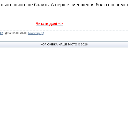
у нього нічого не болить. А перше зменшення болю він поміт
Читати далі ~>
OR
| Дата:
05.02.2020
|
Коментарі (0)
КОРЮКІВКА НАШЕ МІСТО © 2026