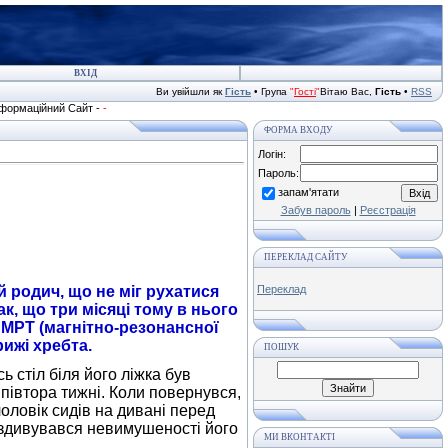
ВХІД
Ви увійшли як
Гість
• Група
"
Гості
"
Вітаю Вас,
Гість
•
RSS
аційний Сайт -
-
ФОРМА ВХОДУ
Логін:
Пароль:
запам'ятати
Забув пароль
|
Реєстрація
ПЕРЕКЛАД САЙТУ
Переклад
 родич, що не міг рухатися
к, що три місяці тому в нього
й МРТ (магнітно-резонансної
грижі хребта.
ПОШУК
 стіл біля його ліжка був
 півтора тижні. Коли повернувся,
оловік сидів на дивані перед
е здивувався невимушеності його
МИ ВКОНТАКТІ