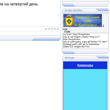
ив на четвертий день
НАША КНОПКА
Її
код
Code
<a href=" http://korjukivka-
sity.at.ua/"target=_blank><img src="
http://korjukivka-
sity.at.ua/knopka_sajta.gif"border="0" title="
Громадський сайт міста Корюківка "
width=137 height=50></a>
ПОГОДА
Корюковка