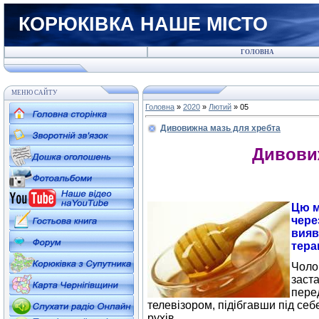
КОРЮКІВКА НАШЕ МІСТО
ГОЛОВНА
МЕНЮ САЙТУ
Головна
»
2020
»
Лютий
»
05
Дивовижна мазь для хребта
Дивовижна ма
Цю м
чере
вияв
тера
Чолов
заста
перед
телевізором, підібгавши під се
рухів.