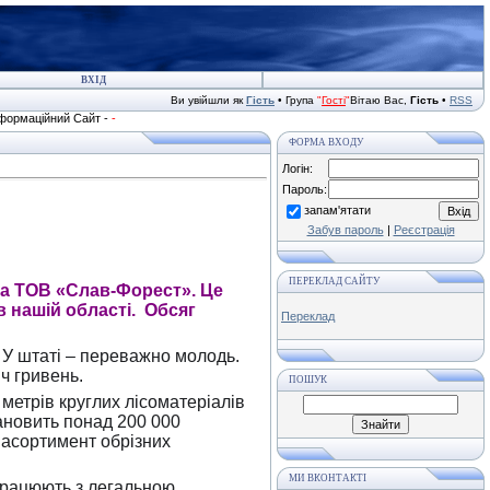
ВХІД
Ви увійшли як
Гість
• Група
"
Гості
"
Вітаю Вас,
Гість
•
RSS
ційний Сайт -
-
ФОРМА ВХОДУ
Логін:
Пароль:
запам'ятати
Забув пароль
|
Реєстрація
ПЕРЕКЛАД САЙТУ
на ТОВ «Слав-Форест». Це
в нашій області.
Обсяг
Переклад
 У штаті – переважно молодь.
ч гривень.
ПОШУК
метрів круглих лісоматеріалів
ановить понад 200 000
 асортимент обрізних
МИ ВКОНТАКТІ
працюють з легальною