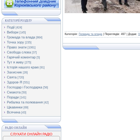
КАТЕГОРІЇ РОЗДІЛУ
Події
[424]
Вибори
[145]
Категорія:
Громада та влада
| Переглядів: 497 | Додав:
V
Громада та влада
[864]
Точка зору
[235]
Право знати
[1061]
Свобода слова
[37]
Гарячий коментар
[5]
Тут я живу
[275]
Історія нашого краю
[91]
Захисник
[26]
Свята
[720]
Здоров-Я
[551]
Господар і Господарка
[56]
Смакота
[50]
Поради
[141]
Рибалка та полювання
[42]
Цікавинки
[69]
Всячина
[43]
РАДІО ОНЛАЙН
СЛУХАТИ ОНЛАЙН РАДІО