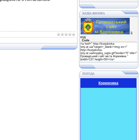
НАША КНОПКА
Її
код
Code
<a href=" http://korjukivka-
sity.at.ua/"target=_blank><img src="
http://korjukivka-
sity.at.ua/knopka_sajta.gif"border="0" title="
Громадський сайт міста Корюківка "
width=137 height=50></a>
ПОГОДА
Корюковка