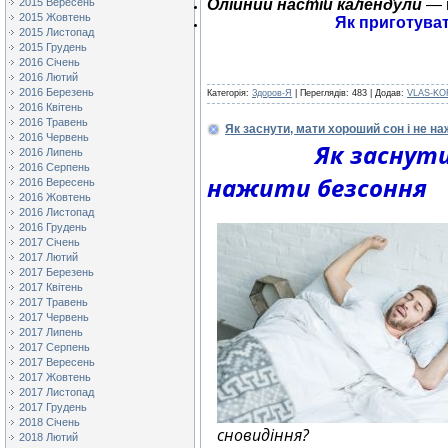
2015 Вересень
Олійний настій календули
— п
2015 Жовтень
Як приготуват
2015 Листопад
2015 Грудень
2016 Січень
2016 Лютий
2016 Березень
Категорія:
Здоров-Я
| Переглядів: 483 | Додав:
VLAS-KO
2016 Квітень
2016 Травень
Як заснути, мати хороший сон і не н
2016 Червень
Як заснути
2016 Липень
2016 Серпень
нажити безсоння
2016 Вересень
2016 Жовтень
2016 Листопад
2016 Грудень
2017 Січень
2017 Лютий
2017 Березень
2017 Квітень
2017 Травень
2017 Червень
2017 Липень
2017 Серпень
2017 Вересень
2017 Жовтень
2017 Листопад
2017 Грудень
2018 Січень
сновидіння?
2018 Лютий