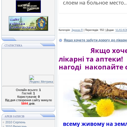
слоем на больное место..
Категорія:
Здоров-Я
| Переглядів: 552 | Додав:
VLAS-KO
Якщо хочете забути дорогу до лікарні
СТАТИСТИКА
Якщо хоче
лікарні та
нагоді накопайте с
Онлайн всього:
1
Гостей:
1
Користувачів:
0
Від дня створення сайту минуло
5844
днів.
АРХІВ ЗАПИСІВ
всему живому на зем
2010 Серпень
2010 Вересень