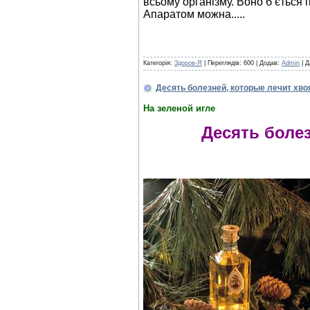
всьому організму. Воно б’ється 
Апаратом можна.....
Категорія:
Здоров-Я
| Переглядів: 600 | Додав:
Admin
| Д
Десять болезней, которые лечит хвоя
На зеленой игле
Десять болезней