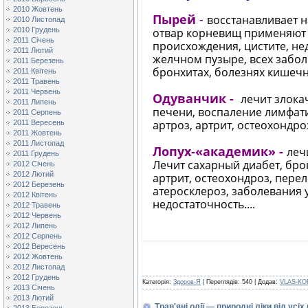
2010 Жовтень
Пырей
-
восстанавливает 
2010 Листопад
2010 Грудень
отвар корневищ применяют 
2011 Січень
происхождения, цистите, не
2011 Лютий
желчном пузыре, всех забол
2011 Березень
бронхитах, болезнях кишечн
2011 Квітень
2011 Травень
2011 Червень
Одуванчик -
лечит злока
2011 Липень
печени, воспаление лимфат
2011 Серпень
артроз, артрит, остеохондроз
2011 Вересень
2011 Жовтень
2011 Листопад
Лопух-«академик» -
леч
2011 Грудень
Лечит сахарный диабет, брон
2012 Січень
2012 Лютий
артрит, остеохондроз, пере
2012 Березень
атеросклероз, заболевания 
2012 Квітень
недостаточность....
2012 Травень
2012 Червень
2012 Липень
2012 Серпень
2012 Вересень
2012 Жовтень
2012 Листопад
2012 Грудень
Категорія:
Здоров-Я
| Переглядів: 540 | Додав:
VLAS-KO
2013 Січень
2013 Лютий
Трав'яні олії — природні ліки від усі