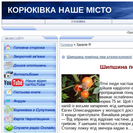
КОРЮКІВКА НАШЕ МІСТО
ГОЛОВНА
-Громадськи
МЕНЮ САЙТУ
Головна
»
Здоров-Я
Шипшина помічна при атеросклерозі
Шипшина по
Літні люди частіш
дійшов кардіолог-
пропрацював понад
вважає ослаблення
норма 75 мг. Щоб ї
напій із восьми запарених ягід шипшини.
Євген Олександрович у молодості досл
її краще приготувати. Винайшов рецепт
— Від зібраних ягід відрізаю частини, 
грибком. У шипшині з’являться отвори 
Столову ложку ягід звечора кидаю в....