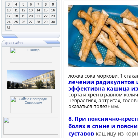
3
4
5
6
7
8
9
10
11
12
13
14
15
16
17
18
19
20
21
22
23
24
25
26
27
28
29
30
31
ДРУЗІ САЙТУ
ложка сока моркови, 1 стака
лечении радикулитов и
эффективна кашица из
сорта и хрен в равном колич
невралгиях, артритах, голов
оказаться полезным.
8. При пояснично-кре
болях в спине и поясн
суставов
кашицу из корн