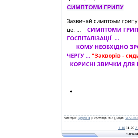
СИМПТОМИ ГРИПУ
Зазвичай симптоми грипу 
це: ...
СИМПТОМИ ГРИП
ГОСПІТАЛІЗАЦІЇ ..
КОМУ НЕОБХІДНО ЗР
ЧЕРГУ ...
"Захворів - си
КОРИСНІ ЗВИЧКИ ДЛЯ П
Категорія:
Здоров-Я
| Переглядів: 612 | Додав:
VLAS-KO
1-10
11-20
2
КОРЮКІ