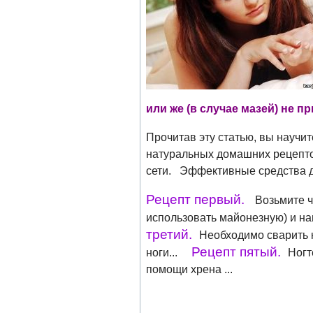
или же (в случае мазей) не 
Прочитав эту статью, вы научит
натуральных домашних рецепто
сети. Эффективные средства дл
Рецепт первый.
Возьмите 
использовать майонезную) и 
третий.
Необходимо сварить к
Рецепт пятый.
ноги...
Ногт
помощи хрена ...