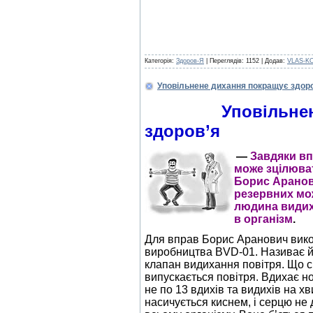
Категорія:
Здоров-Я
| Переглядів: 1152 | Додав:
VLAS-K
Уповільнене дихання покращує здор
Уповільне
здоров’я
—
Завдяки вп
може зцілюват
Борис Аранов
резервних мо
людина видих
в організм
.
Для вправ Борис Аранович вик
виробництва BVD-01. Називає йо
клапан видихання повітря. Що с
випускається повітря. Вдихає н
не по 13 вдихів та видихів на хв
насичується киснем, і серцю не 