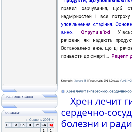
Продукти, що уповільнюють
правил харчування, щоб ст
надмірностей і все потроху
уповільнення старіння. Основн
вино..
Отрути в їжі
У всьо
речовин, які надають продук
Встановлено вже, що ці речо
привести до смерті ...
Рецепт д
Категорія:
Здоров-Я
| Переглядів: 501 | Додав:
VLAS-KO
Хрен лечит гипертонию, сердечно-с
Хрен лечит г
НАШЕ ОПИТУВАННЯ
сердечно-с
КАЛЕНДАР
болезни и ради
«
Серпень 2026
»
Пн
Вт
Ср
Чт
Пт
Сб
Нд
1
2