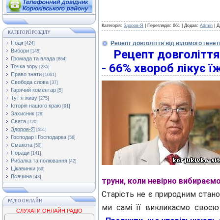
Категорія:
Здоров-Я
| Переглядів: 661 | Додав:
Admin
| Д
КАТЕГОРІЇ РОЗДІЛУ
Події
Рецепт довголіття від відомого генет
[424]
Вибори
Рецепт довголіття
[145]
Громада та влада
[864]
-
66% хвороб лікує ї
Точка зору
[235]
Право знати
[1061]
Свобода слова
[37]
Гарячий коментар
[5]
Тут я живу
[275]
Історія нашого краю
[91]
Захисник
[26]
Свята
[720]
Здоров-Я
[551]
Господар і Господарка
[56]
Смакота
[50]
Поради
[141]
Рибалка та полювання
[42]
Цікавинки
[69]
Всячина
[43]
труни, коли невірно вибираєм
Старість не є природним стано
РАДІО ОНЛАЙН
ми самі її викликаємо своє
СЛУХАТИ ОНЛАЙН РАДІО