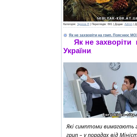
Категорія:
Здоров-Я
| Переглядів: 681 | Додав:
Admin
| Д
Як не захворіти на грип. Пояснює МОЗ
Як не захворіти 
України
.
Які симптоми вимагають го
грип – у порадах від Мін